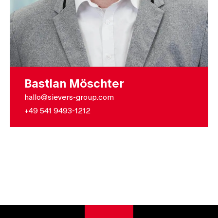
Bastian Möschter
hallo@sievers-group.com
+49 541 9493-1212