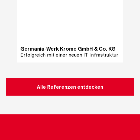
Spie
Erfolg
Germania-Werk Krome GmbH & Co. KG
Erwei
Erfolgreich mit einer neuen IT-Infrastruktur
eine 
Alle Referenzen entdecken