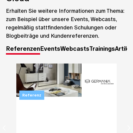
Erhalten Sie weitere Informationen zum Thema:
zum Beispiel über unsere Events, Webcasts,
regelmäßig stattfindenden Schulungen oder
Blogbeiträge und Kundenreferenzen.
Referenzen
Events
Webcasts
Trainings
Artike
Referenz
Refe