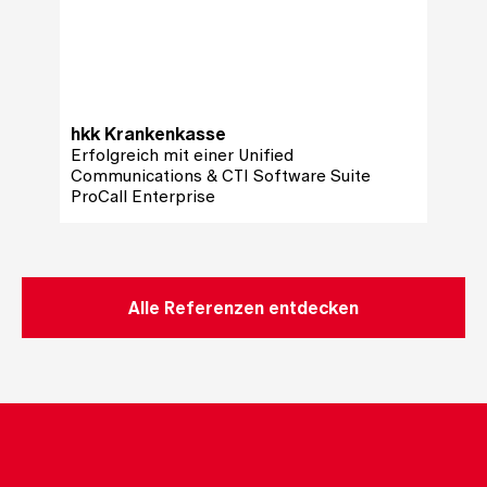
hkk Krankenkasse
Landw
Erfolgreich mit einer Unified
Communications & CTI Software Suite
Erfolg
ProCall Enterprise
Conta
Alle Referenzen entdecken