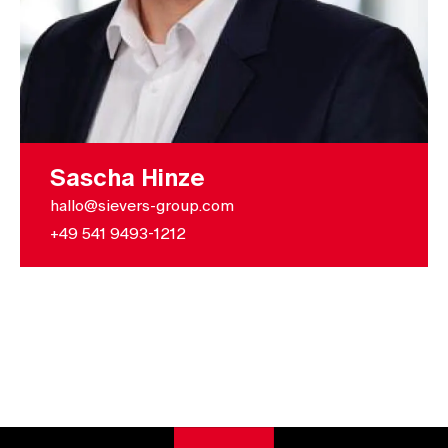
Sascha Hinze
hallo@sievers-group.com
+49 541 9493-1212