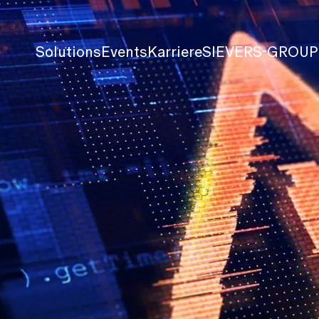
Solutions
Events
Karriere
SIEVERS-GROUP
Künstliche Intelligenz
Events
Blog
Datenmanagement
Webcasts
The place to
Business Analytics
Aufzeichnungen
Unternehm
Unified Communication and Collaborati
Schulungen
Partner
Customer Relationship Management
SIEVERS-WORLD
Referenzen