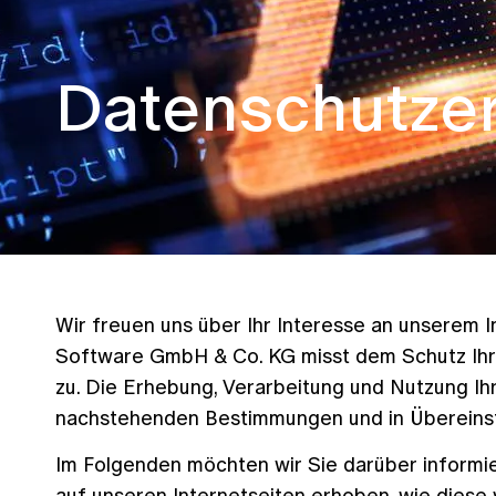
Digital Workplace
SIEVERS Forum
Kontakt
Enterprise Content Management
Datenschutze
Enterprise Resource Planning
Hybrid Cloud
IT-Security
Netzwerk
Logistik
Wir freuen uns über Ihr Interesse an unserem
Software GmbH & Co. KG misst dem Schutz Ih
zu. Die Erhebung, Verarbeitung und Nutzung Ih
nachstehenden Bestimmungen und in Übereins
Im Folgenden möchten wir Sie darüber informi
auf unseren Internetseiten erhoben, wie dies