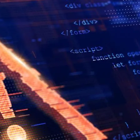
 be.
en
on