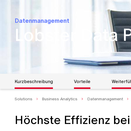
Digital Workplace
SIEVERS Forum
Kontakt
Enterprise Content Management
Datenmanagement
Lobster Data 
Enterprise Resource Planning
Hybrid Cloud
IT-Security
Netzwerk
Logistik
Kurzbeschreibung
Vorteile
Weiterfü
Solutions
Business Analytics
Datenmanagement
Höchste Effizienz be