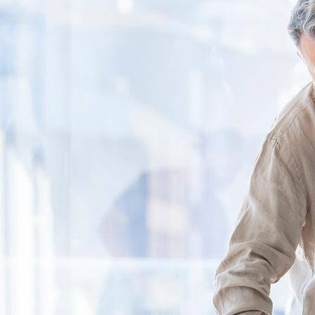
 be.
en
on