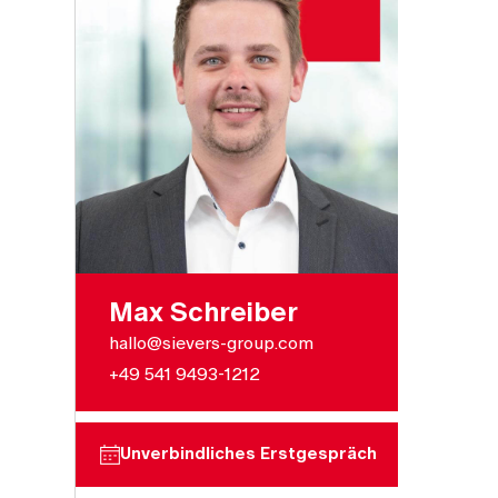
Max Schreiber
hallo@sievers-group.com
+49 541 9493-1212
Unverbindliches Erstgespräch