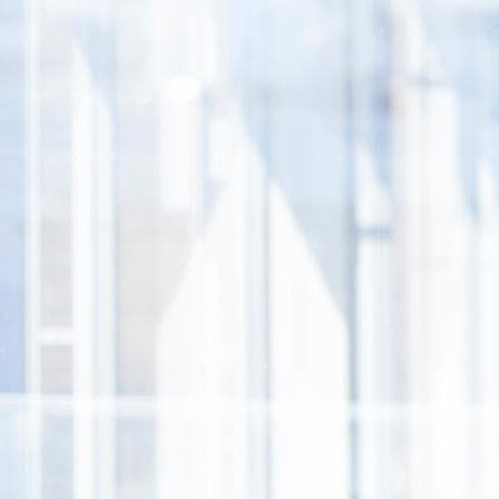
Solutions
Events
Karriere
SIEVERS-GROUP
Künstliche Intelligenz
Events
Blog
Datenmanagement
Webcasts
The place to
Business Analytics
Aufzeichnungen
Unternehm
Unified Communication and Collaborati
Schulungen
Partner
Customer Relationship Management
SIEVERS-WORLD
Referenzen