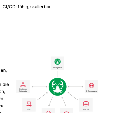
, CI/CD-fähig, skalierbar
en,
n die
on,
er
zu
.