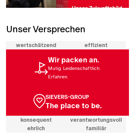
Unser Versprechen
wert­schätzend
effizient
Wir packen an.
Mutig. Leidenschaftlich.
Erfahren.
SIEVERS-GROUP
The place to be.
konsequent
verantwortungsvoll
ehrlich
familiär