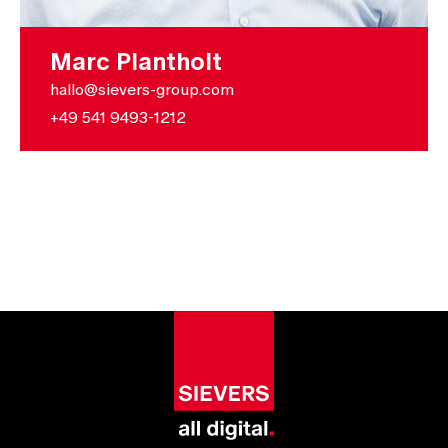
Marc Plantholt
hallo@sievers-group.com
+49 541 9493-1212