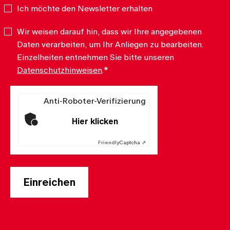
Ich möchte den Newsletter erhalten
Newsletter
Wir weisen darauf hin, dass wir Ihre angegebenen
Datenschutz
*
Daten verarbeiten, um Ihr Anliegen zu bearbeiten.
Einzelheiten entnehmen Sie bitte unseren
Datenschutzhinweisen
.
*
Anti-Roboter-Verifizierung
Hier klicken
Friendly
Captcha ⇗