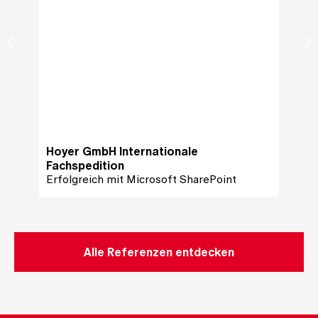
Refe
Erzeu
Olden
Erfolg
Hoyer GmbH Internationale
Kommu
Fachspedition
Siche
Erfolgreich mit Microsoft SharePoint
IT-Inf
Alle Referenzen entdecken