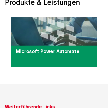
Produkte & Leistungen
Microsoft Power Automate
Mi
Weiterführende Links