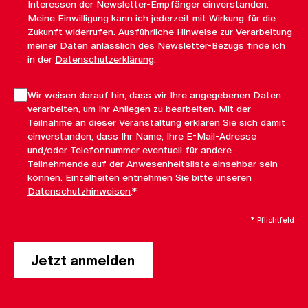
Interessen der Newsletter-Empfänger einverstanden.
Meine Einwilligung kann ich jederzeit mit Wirkung für die
Zukunft widerrufen. Ausführliche Hinweise zur Verarbeitung
meiner Daten anlässlich des Newsletter-Bezugs finde ich
in der
Datenschutzerklärung
.
Wir weisen darauf hin, dass wir Ihre angegebenen Daten
verarbeiten, um Ihr Anliegen zu bearbeiten. Mit der
Teilnahme an dieser Veranstaltung erklären Sie sich damit
einverstanden, dass Ihr Name, Ihre E-Mail-Adresse
und/oder Telefonnummer eventuell für andere
Teilnehmende auf der Anwesenheitsliste einsehbar sein
können. Einzelheiten entnehmen Sie bitte unseren
Datenschutzhinweisen
.*
* Pflichtfeld
Jetzt anmelden