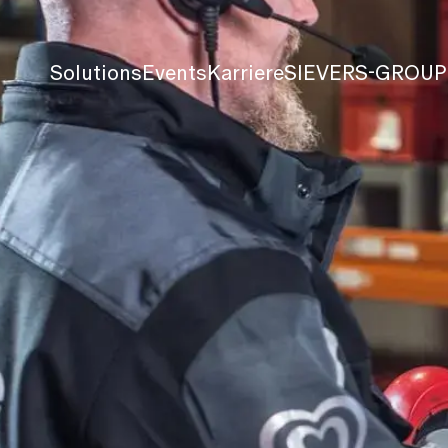
Solutions
Events
Karriere
SIEVERS-GROUP
Künstliche Intelligenz
Events
Blog
Datenmanagement
Webcasts
The place to
Business Analytics
Aufzeichnungen
Unternehm
Unified Communication and Collaborati
Schulungen
Partner
Customer Relationship Management
SIEVERS-WORLD
Referenzen