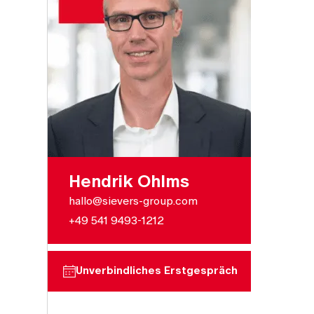
Hendrik Ohlms
hallo@sievers-group.com
+49 541 9493-1212
Unverbindliches Erstgespräch