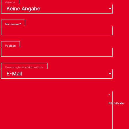
Anrede
Nachname
*
Position
Bevorzugte Kontaktmethode