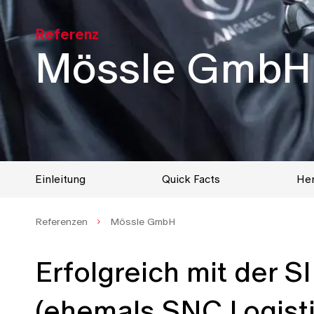
Digital Workplace
SIEVERS Forum
Kontakt
Referenz
Enterprise Content Management
Mössle GmbH
Enterprise Resource Planning
Hybrid Cloud
IT-Security
Netzwerk
Einleitung
Quick Facts
Her
Logistik
Referenzen
Mössle GmbH
Erfolgreich mit der
(ehemals SNC Logisti