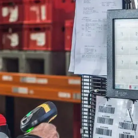
 be.
en
on