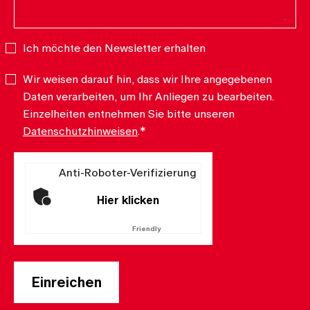
Ich möchte den Newsletter erhalten
Newsletter
Wir weisen darauf hin, dass wir Ihre angegebenen
Datenschutz
*
Daten verarbeiten, um Ihr Anliegen zu bearbeiten.
Einzelheiten entnehmen Sie bitte unseren
Datenschutzhinweisen
.
*
Anti-Roboter-Verifizierung
Hier klicken
Friendly
Captcha ⇗